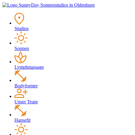
Studios
Sonnen
Lymphmassage
Bodyformer
Unser Team
Hansefit