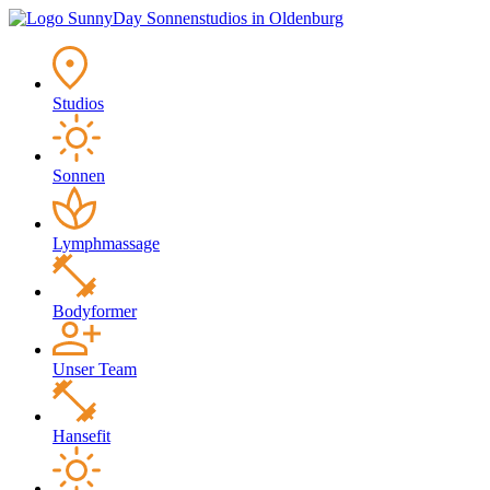
Studios
Sonnen
Lymphmassage
Bodyformer
Unser Team
Hansefit